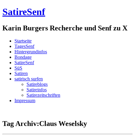
SatireSenf
Karin Burgers Recherche und Senf zu X
Startseite
TagesSenf
Hintergrundinfos
Bondage
SatireSenf
SüS
Satiren
satirisch surfen
Satireblogs
Satireinfos
Satirezeitschriften
Impressum
Tag Archiv:Claus Weselsky