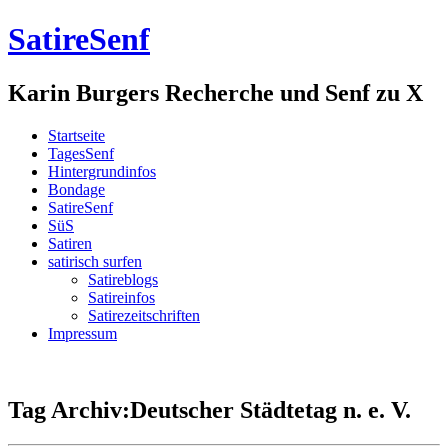
SatireSenf
Karin Burgers Recherche und Senf zu X
Startseite
TagesSenf
Hintergrundinfos
Bondage
SatireSenf
SüS
Satiren
satirisch surfen
Satireblogs
Satireinfos
Satirezeitschriften
Impressum
Tag Archiv:Deutscher Städtetag n. e. V.