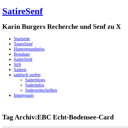
SatireSenf
Karin Burgers Recherche und Senf zu X
Startseite
TagesSenf
Hintergrundinfos
Bondage
SatireSenf
SüS
Satiren
satirisch surfen
Satireblogs
Satireinfos
Satirezeitschriften
Impressum
Tag Archiv:EBC Echt-Bodensee-Card