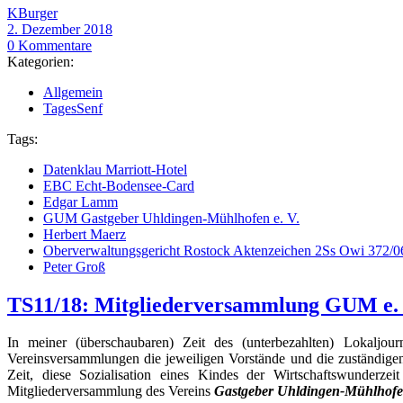
KBurger
2. Dezember 2018
0 Kommentare
Kategorien:
Allgemein
TagesSenf
Tags:
Datenklau Marriott-Hotel
EBC Echt-Bodensee-Card
Edgar Lamm
GUM Gastgeber Uhldingen-Mühlhofen e. V.
Herbert Maerz
Oberverwaltungsgericht Rostock Aktenzeichen 2Ss Owi 372/06
Peter Groß
TS11/18: Mitgliederversammlung GUM e. V.
In meiner (überschaubaren) Zeit des (unterbezahlten) Lokaljo
Vereinsversammlungen die jeweiligen Vorstände und die zuständig
Zeit, diese Sozialisation eines Kindes der Wirtschaftswunderze
Mitgliederversammlung des Vereins
Gastgeber Uhldingen-Mühlhofen