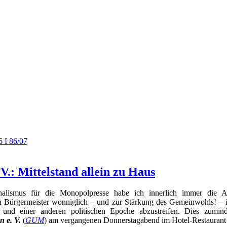
 I 86/07
: Mittelstand allein zu Haus
urnalismus für die Monopolpresse habe ich innerlich immer die A
en Bürgermeister wonniglich – und zur Stärkung des Gemeinwohls! – 
it und einer anderen politischen Epoche abzustreifen. Dies zumi
 e. V.
(
GUM
) am vergangenen Donnerstagabend im Hotel-Restaurant 