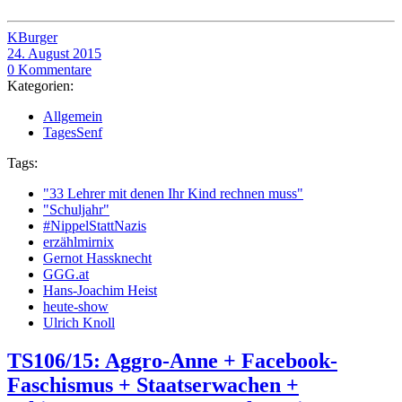
KBurger
24. August 2015
0 Kommentare
Kategorien:
Allgemein
TagesSenf
Tags:
"33 Lehrer mit denen Ihr Kind rechnen muss"
"Schuljahr"
#NippelStattNazis
erzählmirnix
Gernot Hassknecht
GGG.at
Hans-Joachim Heist
heute-show
Ulrich Knoll
TS106/15: Aggro-Anne + Facebook-
Faschismus + Staatserwachen +