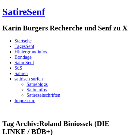
SatireSenf
Karin Burgers Recherche und Senf zu X
Startseite
TagesSenf
Hintergrundinfos
Bondage
SatireSenf
SüS
Satiren
satirisch surfen
Satireblogs
Satireinfos
Satirezeitschriften
Impressum
Tag Archiv:Roland Biniossek (DIE
LINKE / BÜB+)