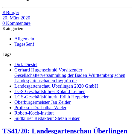
KBurger
20. März 2020
0 Kommentare
Kategorien:
Allgemein
TagesSenf
Tags:
Dirk Diestel
Gerhard Hugenschmid Vorsitzender
Gesellschafterversammlung der Baden-Württembergischen
Landesgartenschauen bwgrün.de
Landesgartenschau Überlingen 2020 GmbH
LGS-Geschäftsführer Roland Leitner
LGS-Geschäftsführerin Edith Heppeler
Oberbürgermeister Jan Zeitler
Professor Dr. Lothar Wieler
Robert-Koch-Institut
Südkurier-Redakteur Stefan Hilser
TS41/20: Landesgartenschau Überlingen