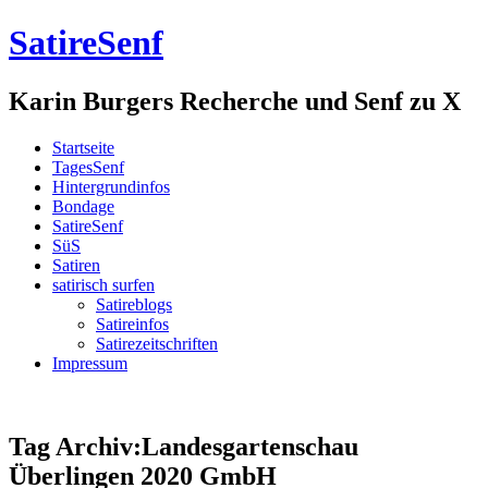
SatireSenf
Karin Burgers Recherche und Senf zu X
Startseite
TagesSenf
Hintergrundinfos
Bondage
SatireSenf
SüS
Satiren
satirisch surfen
Satireblogs
Satireinfos
Satirezeitschriften
Impressum
Tag Archiv:Landesgartenschau
Überlingen 2020 GmbH