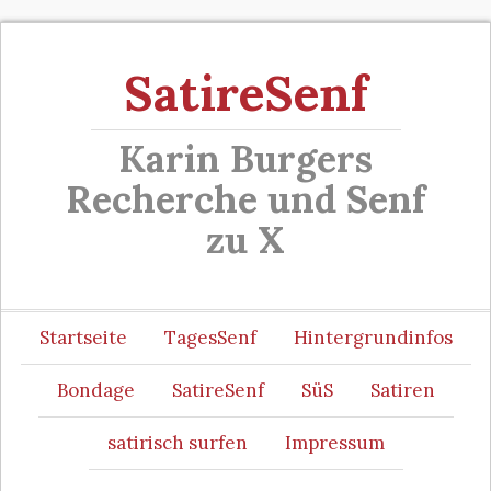
SatireSenf
Karin Burgers
Recherche und Senf
zu X
Startseite
TagesSenf
Hintergrundinfos
Bondage
SatireSenf
SüS
Satiren
satirisch surfen
Impressum