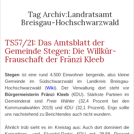
Tag Archiv:Landratsamt
Breisgau-Hochschwarzwald
TS57/21: Das Amtsblatt der
Gemeinde Stegen: Die Willkür-
Frauschaft der Fränzi Kleeb
Stegen
ist eine rund 4.500 Einwohner bergende, also kleine
Gemeinde im Südschwarzwald im Landkreis Breisgau-
Hochschwarzwald (
Wiki
). Der Verwaltung dort steht vor
Bürgermeisterin Fränzi Kleeb
(€DU). Stärkste Parteien im
Gemeinderat sind
Freie Wähler
(32,4 Prozent bei den
Kommunalwahlen 2019) und
€DU
(32,1 Prozent). Ergo sollte
uns nachstehend zu Berichtendes auch nicht wundern.
Ähnlich trüb sieht es im Kreistag aus: Auch dort dominiert die
Korruptions- und Skandal-Partei
€DU
mit 29,59 Prozent