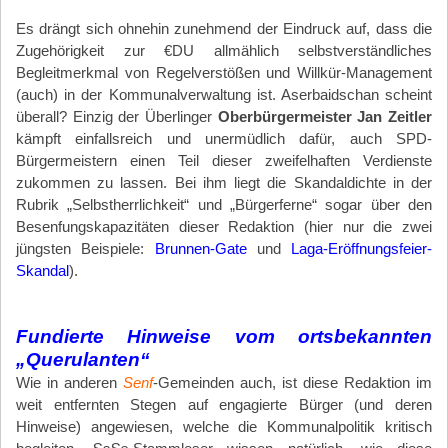
Es drängt sich ohnehin zunehmend der Eindruck auf, dass die
Zugehörigkeit zur €DU allmählich selbstverständliches
Begleitmerkmal von Regelverstößen und Willkür-Management
(auch) in der Kommunalverwaltung ist. Aserbaidschan scheint
überall? Einzig der Überlinger
Oberbürgermeister Jan Zeitler
kämpft einfallsreich und unermüdlich dafür, auch SPD-
Bürgermeistern einen Teil dieser zweifelhaften Verdienste
zukommen zu lassen. Bei ihm liegt die Skandaldichte in der
Rubrik „Selbstherrlichkeit“ und „Bürgerferne“ sogar über den
Besenfungskapazitäten dieser Redaktion (hier nur die zwei
jüngsten Beispiele:
Brunnen-Gate
und
Laga-Eröffnungsfeier-
Skandal
).
*
Fundierte Hinweise vom ortsbekannten
„Querulanten“
Wie in anderen
Senf
-Gemeinden auch, ist diese Redaktion im
weit entfernten Stegen auf engagierte Bürger (und deren
Hinweise) angewiesen, welche die Kommunalpolitik kritisch