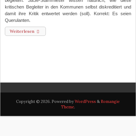
begleiten.
SaSe
-Stammleser wissen natürlich, wie diese
kritischen Begleiter in den Kommunen selbst diskreditiert und
damit ihre Kritik entwertet werden (soll). Korrekt: Es seien
Querulanten.
Weiterlesen
Copyright © 2026. Powered by
WordPress
&
Romangie
Theme
.