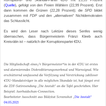
(
Quelle
), gefolgt von den
Freien Wählern
(22,99 Prozent). Erst
dann kommen die
Grünen
(22,28 Prozent); die
SPD
bildet
zusammen mit
FDP
und den „alternativen“ Nichtdemokraten
das Schlusslicht.
Es wird den Leser nach Lektüre dieses Senfes wenig
überraschen, dass Bürgermeisterin Fränzi Kleeb auch
Kreisrätin ist – natürlich der Korruptionspartei €DU.
*
Die Mitgliedschaft eines/r Bürgermeister*in in der €DU ist erstes
und alarmierendes Diskreditierungsmerkmal und Warnsignal. Wie
erschütternd umfassend die Verfilzung und Verstrickung zahlloser
€DU-Mandatsträger in alle möglichen Skandale ist, hat jüngst erst
die ZDF-Satiresendung „Die Anstalt“ an die Tafel geschrieben. Hier
Beispiel: Aserbaidschan-Connection.
Bearbeiteter Ausschnitt aus Bildzitat Screenshot „
Die Anstalt“
04.05.2021