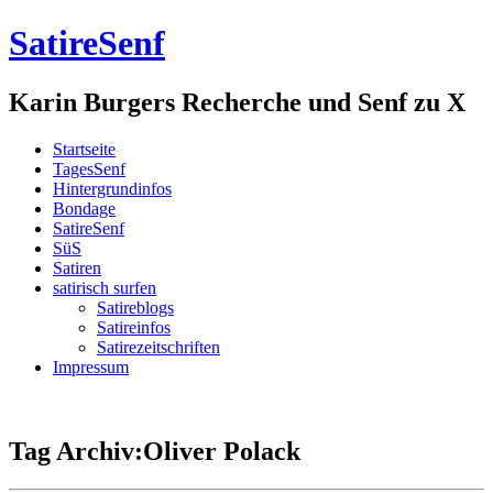
SatireSenf
Karin Burgers Recherche und Senf zu X
Startseite
TagesSenf
Hintergrundinfos
Bondage
SatireSenf
SüS
Satiren
satirisch surfen
Satireblogs
Satireinfos
Satirezeitschriften
Impressum
Tag Archiv:Oliver Polack