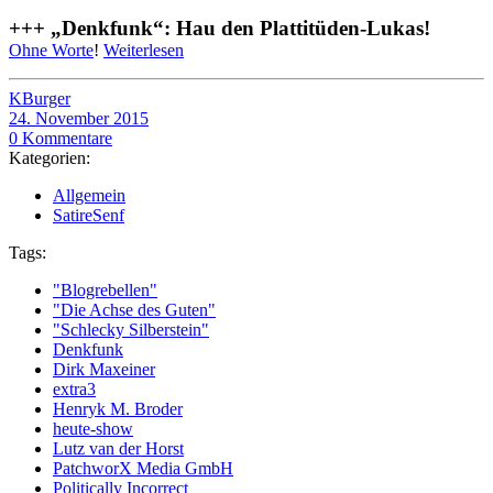
+++ „Denkfunk“: Hau den Plattitüden-Lukas!
Ohne Worte
!
Weiterlesen
KBurger
24. November 2015
0 Kommentare
Kategorien:
Allgemein
SatireSenf
Tags:
"Blogrebellen"
"Die Achse des Guten"
"Schlecky Silberstein"
Denkfunk
Dirk Maxeiner
extra3
Henryk M. Broder
heute-show
Lutz van der Horst
PatchworX Media GmbH
Politically Incorrect