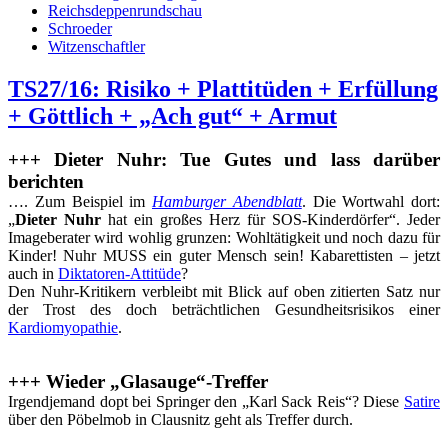
Reichsdeppenrundschau
Schroeder
Witzenschaftler
TS27/16: Risiko + Plattitüden + Erfüllung
+ Göttlich + „Ach gut“ + Armut
+++ Dieter Nuhr: Tue Gutes und lass darüber
berichten
…. Zum Beispiel im
Hamburger Abendblatt
. Die Wortwahl dort:
„
Dieter Nuhr
hat ein großes Herz für SOS-Kinderdörfer“. Jeder
Imageberater wird wohlig grunzen: Wohltätigkeit und noch dazu für
Kinder! Nuhr MUSS ein guter Mensch sein! Kabarettisten – jetzt
auch in
Diktatoren-Attitüde
?
Den Nuhr-Kritikern verbleibt mit Blick auf oben zitierten Satz nur
der Trost des doch beträchtlichen Gesundheitsrisikos einer
Kardiomyopathie
.
+++ Wieder „Glasauge“-Treffer
Irgendjemand dopt bei Springer den „Karl Sack Reis“? Diese
Satire
über den Pöbelmob in Clausnitz geht als Treffer durch.