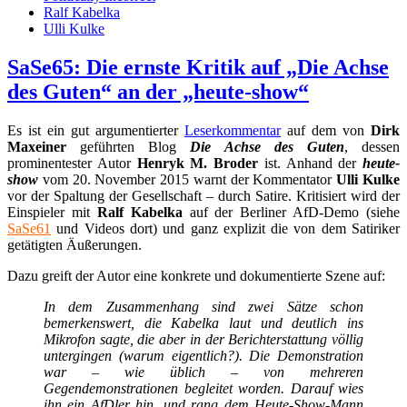
Ralf Kabelka
Ulli Kulke
SaSe65: Die ernste Kritik auf „Die Achse
des Guten“ an der „heute-show“
Es ist ein gut argumentierter
Leserkommentar
auf dem von
Dirk
Maxeiner
geführten Blog
Die Achse des Guten
, dessen
prominentester Autor
Henryk M. Broder
ist. Anhand der
heute-
show
vom 20. November 2015 warnt der Kommentator
Ulli Kulke
vor der Spaltung der Gesellschaft – durch Satire. Kritisiert wird der
Einspieler mit
Ralf Kabelka
auf der Berliner AfD-Demo (siehe
SaSe61
und Videos dort) und ganz explizit die von dem Satiriker
getätigten Äußerungen.
Dazu greift der Autor eine konkrete und dokumentierte Szene auf:
In dem Zusammenhang sind zwei Sätze schon
bemerkenswert, die Kabelka laut und deutlich ins
Mikrofon sagte, die aber in der Berichterstattung völlig
untergingen (warum eigentlich?). Die Demonstration
war – wie üblich – von mehreren
Gegendemonstrationen begleitet worden. Darauf wies
ihn ein AfDler hin, und rang dem Heute-Show-Mann