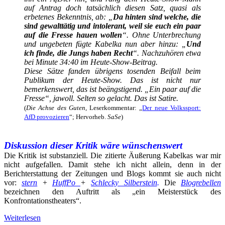
auf Antrag doch tatsächlich diesen Satz, quasi als
erbetenes Bekenntnis, ab: „
Da hinten sind welche, die
sind gewalttätig und intolerant, weil sie euch ein paar
auf die Fresse hauen wollen
“. Ohne Unterbrechung
und ungebeten fügte Kabelka nun aber hinzu: „
Und
ich finde, die Jungs haben Recht
“. Nachzuhören etwa
bei Minute 34:40 im Heute-Show-Beitrag.
Diese Sätze fanden übrigens tosenden Beifall beim
Publikum der Heute-Show. Das ist nicht nur
bemerkenswert, das ist beängstigend. „Ein paar auf die
Fresse“, jawoll. Selten so gelacht. Das ist Satire.
(
Die Achse des Guten
, Leserkommentar: „
Der neue Volkssport:
AfD provozieren
“; Hervorheb.
SaSe
)
Diskussion dieser Kritik wäre wünschenswert
Die Kritik ist substanziell. Die zitierte Äußerung Kabelkas war mir
nicht aufgefallen. Damit stehe ich nicht allein, denn in der
Berichterstattung der Zeitungen und Blogs kommt sie auch nicht
vor:
stern
+
HuffPo
+
Schle
cky Silberstein
.
Die
Blogrebellen
bezeichnen den Auftritt als „ein Meisterstück des
Konfrontationstheaters“.
Weiterlesen