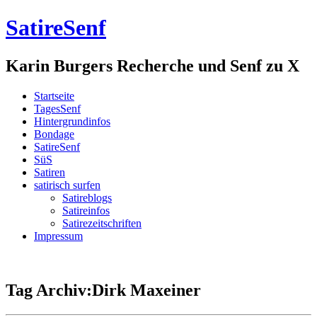
SatireSenf
Karin Burgers Recherche und Senf zu X
Startseite
TagesSenf
Hintergrundinfos
Bondage
SatireSenf
SüS
Satiren
satirisch surfen
Satireblogs
Satireinfos
Satirezeitschriften
Impressum
Tag Archiv:Dirk Maxeiner