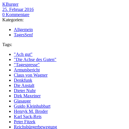
KBurger
25. Februar 2016
0 Kommentare
Kategorien:
Allgemein
TagesSenf
Tags:
"Ach gut"
"Die Achse des Guten"
"Tagespresse"
Armutsbericht
Claus von Wagner
Denkfunk
Die Anstalt
Dieter Nuhr
Dirk Maxeiner
Glasauge
Guido Kleinhubbart
Henryk M. Broder
Karl Sack-Reis
Peter Fitzek
Reichsbürgerbewegung