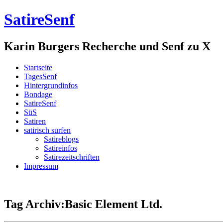
SatireSenf
Karin Burgers Recherche und Senf zu X
Startseite
TagesSenf
Hintergrundinfos
Bondage
SatireSenf
SüS
Satiren
satirisch surfen
Satireblogs
Satireinfos
Satirezeitschriften
Impressum
Tag Archiv:Basic Element Ltd.