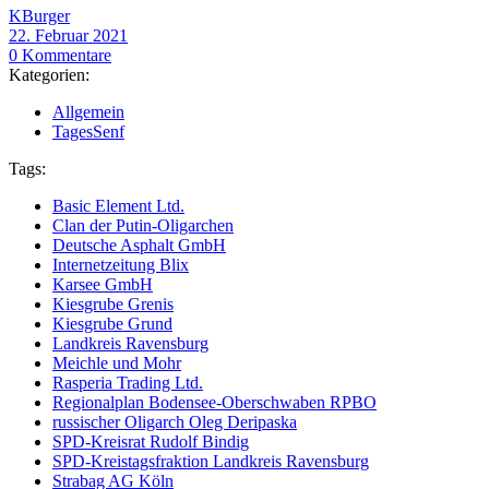
KBurger
22. Februar 2021
0 Kommentare
Kategorien:
Allgemein
TagesSenf
Tags:
Basic Element Ltd.
Clan der Putin-Oligarchen
Deutsche Asphalt GmbH
Internetzeitung Blix
Karsee GmbH
Kiesgrube Grenis
Kiesgrube Grund
Landkreis Ravensburg
Meichle und Mohr
Rasperia Trading Ltd.
Regionalplan Bodensee-Oberschwaben RPBO
russischer Oligarch Oleg Deripaska
SPD-Kreisrat Rudolf Bindig
SPD-Kreistagsfraktion Landkreis Ravensburg
Strabag AG Köln